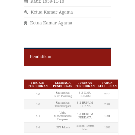
Kaur, 1959-11-10
Ketua Kamar Agama
Ketua Kamar Agama
Pendidikan
TINGKAT
LEMBAGA
JURUSAN
TAHUN
PENDIDIKAN
PENDIDIKAN
PENDIDIKAN
KELULUSAN
Universitas
S-3 ILMU
S-3
2013
Islam Bandung
HUKUM
Universitas
S-2 HUKUM
S-2
2004
Tarumanegara
PIDANA
Univ.
S-1 HUKUM
S-1
Mahendradatta
1991
PERDATA
Denpasar
Hukum Perdata
S-1
UIN Jakarta
1986
Islam